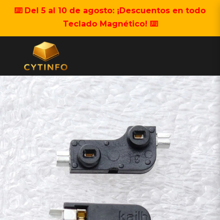
⌨️ Del 5 al 10 de agosto: ¡Descuentos en todo
Teclado Magnético! ⌨️