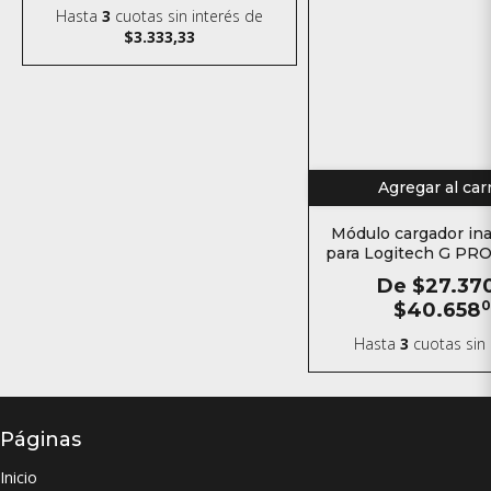
Hasta
3
cuotas sin interés
de
$3.333,33
Agregar al car
Módulo cargador in
para Logitech G PRO
Superlight Superlig
De
$27.37
G703 G502 G
$40.658
0
Hasta
3
cuotas sin 
Páginas
Inicio