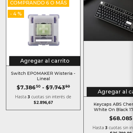
COMPRANDO 6 O MÁS
- 4 %
Agregar al carrito
Switch EPOMAKER Wisteria -
Lineal
$7.386
50
-
$7.743
50
Agregar al c
Hasta
3
cuotas sin interés
de
$2.896,67
Keycaps ABS Cherr
White On Black 1
$68.085
Hasta
3
cuotas sin i