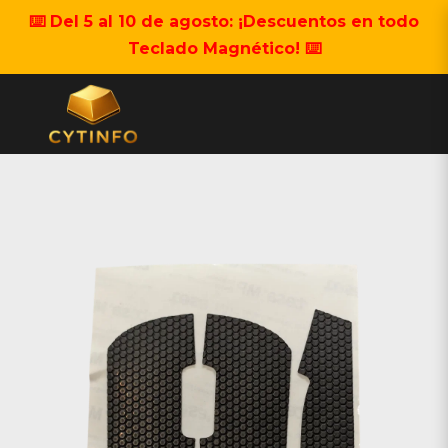
⌨️ Del 5 al 10 de agosto: ¡Descuentos en todo
Teclado Magnético! ⌨️