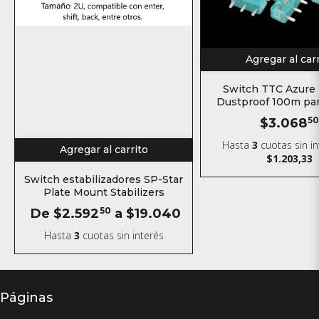
Agregar al car
Switch TTC Azure
Dustproof 100m pa
$3.068
5
Hasta
3
cuotas sin i
Agregar al carrito
$1.203,33
Switch estabilizadores SP-Star
Plate Mount Stabilizers
De
$2.592
50
a
$19.040
Hasta
3
cuotas sin interés
Páginas