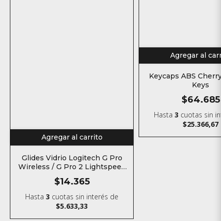
Agregar al car
Keycaps ABS Cherry
Keys
$64.685
Hasta
3
cuotas sin i
$25.366,67
Agregar al carrito
Glides Vidrio Logitech G Pro
Wireless / G Pro 2 Lightspeed
Skates para mouse
$14.365
Hasta
3
cuotas sin interés
de
$5.633,33