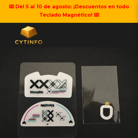
⌨️ Del 5 al 10 de agosto: ¡Descuentos en todo
Teclado Magnético! ⌨️