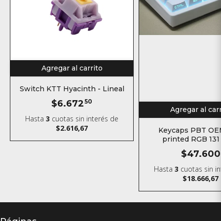
Agregar al carrito
Switch KTT Hyacinth - Lineal
$6.672
50
Agregar al car
Hasta
3
cuotas sin interés
de
$2.616,67
Keycaps PBT OE
printed RGB 131
$47.600
Hasta
3
cuotas sin i
$18.666,67