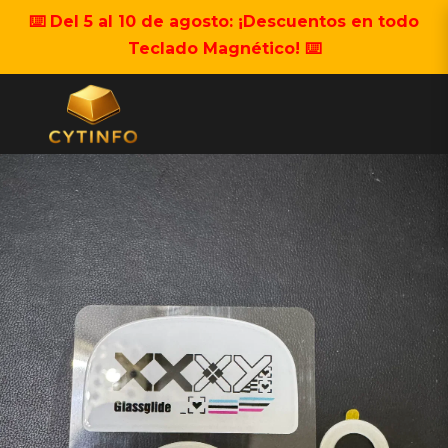
⌨️ Del 5 al 10 de agosto: ¡Descuentos en todo
Teclado Magnético! ⌨️