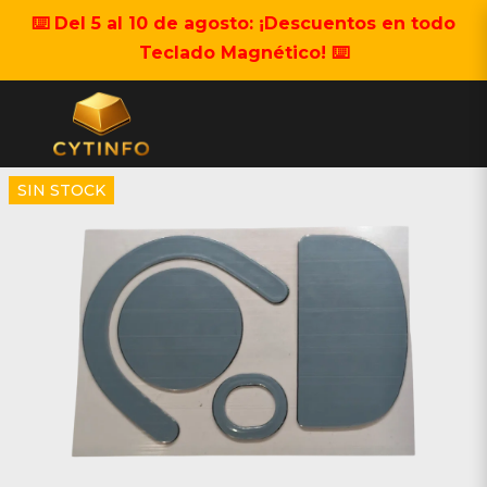
⌨️ Del 5 al 10 de agosto: ¡Descuentos en todo
Teclado Magnético! ⌨️
SIN STOCK