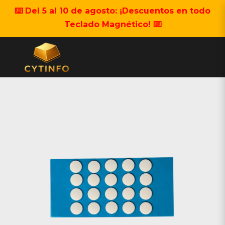
⌨️ Del 5 al 10 de agosto: ¡Descuentos en todo
Teclado Magnético! ⌨️