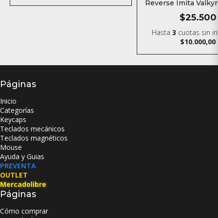
Reverse Imita Valky
120MM
$25.500
Hasta
3
cuotas sin i
$10.000,00
Páginas
Inicio
Categorías
Keycaps
Teclados mecánicos
Teclados magnéticos
Mouse
Ayuda y Guias
PREVENTA
OUTLET
Mercadolibre
Páginas
Cómo comprar