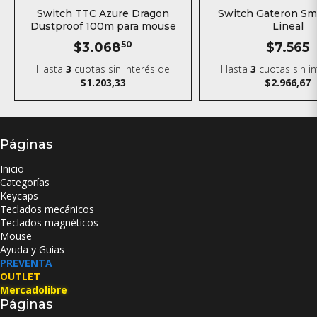
Switch TTC Azure Dragon
Switch Gateron Sm
Dustproof 100m para mouse
Lineal
$3.068
50
$7.565
Hasta
3
cuotas sin interés
de
Hasta
3
cuotas sin i
$1.203,33
$2.966,67
Páginas
Inicio
Categorías
Keycaps
Teclados mecánicos
Teclados magnéticos
Mouse
Ayuda y Guias
PREVENTA
OUTLET
Mercadolibre
Páginas