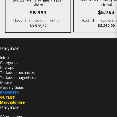
Switch KTT Kang Wh
Switch Kailh Whale - Táctil
Lineal
Silent
$5.763
$8.993
Hasta
3
cuotas sin i
Hasta
3
cuotas sin interés
de
$2.260,00
$3.526,67
Páginas
Inicio
Categorías
Keycaps
Teclados mecánicos
Teclados magnéticos
Mouse
Ayuda y Guias
PREVENTA
OUTLET
Mercadolibre
Páginas
Cómo comprar