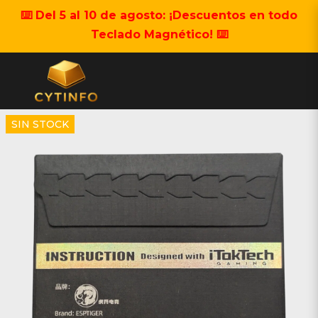
⌨️ Del 5 al 10 de agosto: ¡Descuentos en todo
Teclado Magnético! ⌨️
SIN STOCK