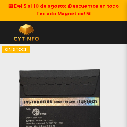
⌨️ Del 5 al 10 de agosto: ¡Descuentos en todo
Teclado Magnético! ⌨️
SIN STOCK