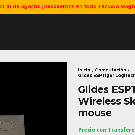
5 al 10 de agosto: ¡Descuentos en todo Teclado Magné
Inicio
Computación
/
/
Glides ESPTiger Logitec
Glides ESP
Wireless Sk
mouse
Precio con Transfere