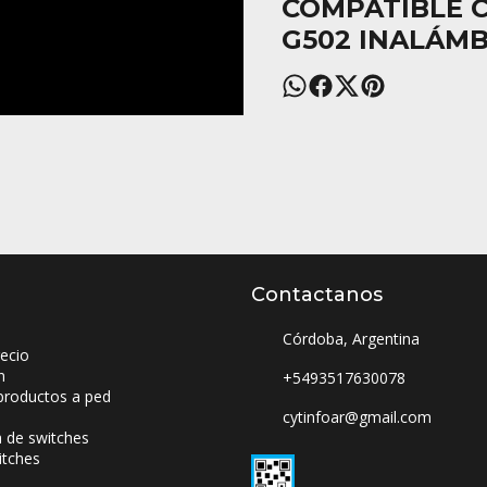
COMPATIBLE 
G502 INALÁM
Contactanos
Córdoba, Argentina
ecio
n
+5493517630078
productos a ped
cytinfoar@gmail.com
a de switches
itches