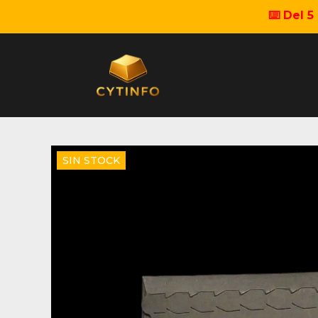
⌨️ Del 
SIN STOCK