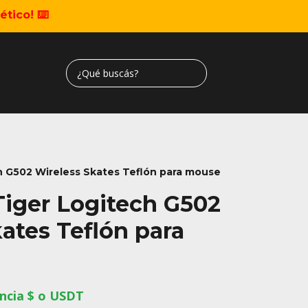
tico! ⌨️
h G502 Wireless Skates Teflón para mouse
Tiger Logitech G502
ates Teflón para
ncia $ o USDT