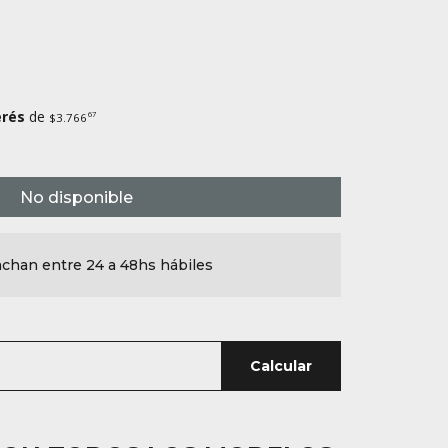
erés
de
67
$3.766
No disponible
chan entre 24 a 48hs hábiles
Calcular