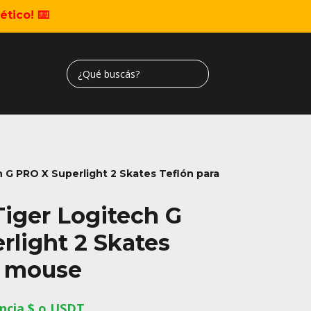
tico! ⌨️
h G PRO X Superlight 2 Skates Teflón para
Tiger Logitech G
rlight 2 Skates
a mouse
ncia $ o USDT