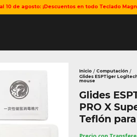
5 al 10 de agosto: ¡Descuentos en todo Teclado Magné
Inicio
Computación
/
/
Glides ESPTiger Logitec
mouse
Glides ESP
PRO X Supe
Teflón par
Precio con Transfere