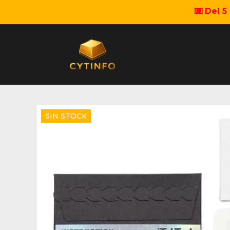
⌨️ Del 
SIN STOCK