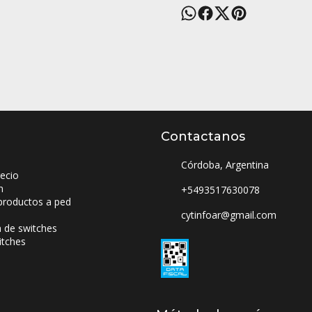
Contactanos
Córdoba, Argentina
ecio
n
+5493517630078
productos a ped
cytinfoar@gmail.com
a de switches
itches