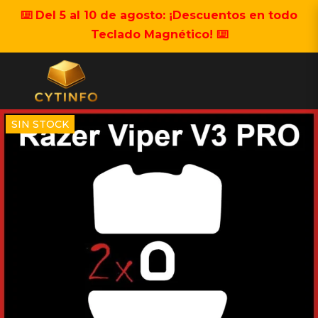
⌨️ Del 5 al 10 de agosto: ¡Descuentos en todo
Teclado Magnético! ⌨️
SIN STOCK