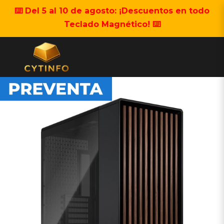
⌨️ Del 5 al 10 de agosto: ¡Descuentos en todo
Teclado Magnético! ⌨️