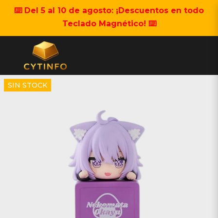
⌨️ Del 5 al 10 de agosto: ¡Descuentos en todo
Teclado Magnético! ⌨️
SIN STOCK