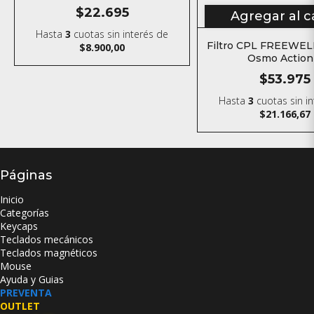
lector TF y Kit SIM
$22.695
Agregar al c
Hasta
3
cuotas sin interés
de
Filtro CPL FREEWELL
$8.900,00
Osmo Action
$53.975
Hasta
3
cuotas sin i
$21.166,67
Páginas
Inicio
Categorías
Keycaps
Teclados mecánicos
Teclados magnéticos
Mouse
Ayuda y Guias
PREVENTA
OUTLET