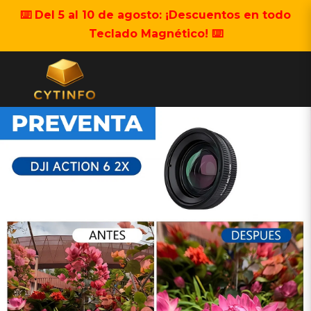
⌨️ Del 5 al 10 de agosto: ¡Descuentos en todo
Teclado Magnético! ⌨️