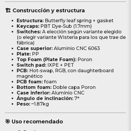
🏗️ Construcción y estructura
Estructura:
Butterfly leaf spring + gasket
Keycaps:
PBT Dye-Sub (1.7mm)
Switches:
A elección según variante elegido
(o elegir variante WIsteria para los que trae de
fábrica)
Case superior:
Aluminio CNC 6063
Plate:
PP
Top Foam (Plate Foam):
Poron
Switch pad:
IXPE + PET
PCB:
Hot-swap, RGB, con daughterboard
magnético
PCB foam:
foam
Bottom foam:
Doble capa Poron
Case inferior:
Aluminio CNC
Ángulo de inclinación:
7°
Peso:
~1.87kg
🎯 Uso recomendado