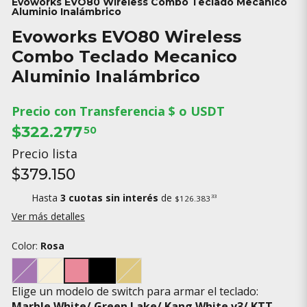
Evoworks EVO80 Wireless Combo Teclado Mecanico
Aluminio Inalámbrico
Evoworks EVO80 Wireless
Combo Teclado Mecanico
Aluminio Inalámbrico
Precio con Transferencia $ o USDT
$322.277
50
Precio lista
$379.150
Hasta
3 cuotas sin interés
de
33
$126.383
Ver más detalles
Color:
Rosa
Elige un modelo de switch para armar el teclado:
Marble White/ Green Lake/ Kang White v3/ KTT