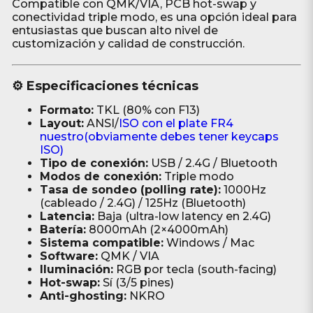
Compatible con QMK/VIA, PCB hot-swap y
conectividad triple modo, es una opción ideal para
entusiastas que buscan alto nivel de
customización y calidad de construcción.
⚙️ Especificaciones técnicas
Formato:
TKL (80% con F13)
Layout:
ANSI/
ISO con el plate FR4
nuestro(obviamente debes tener keycaps
ISO)
Tipo de conexión:
USB / 2.4G / Bluetooth
Modos de conexión:
Triple modo
Tasa de sondeo (polling rate):
1000Hz
(cableado / 2.4G) / 125Hz (Bluetooth)
Latencia:
Baja (ultra-low latency en 2.4G)
Batería:
8000mAh (2×4000mAh)
Sistema compatible:
Windows / Mac
Software:
QMK / VIA
Iluminación:
RGB por tecla (south-facing)
Hot-swap:
Sí (3/5 pines)
Anti-ghosting:
NKRO