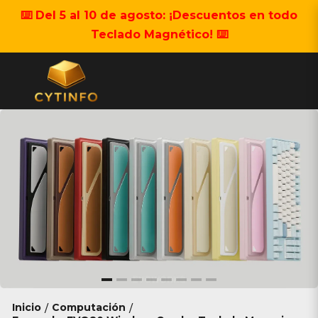
⌨️ Del 5 al 10 de agosto: ¡Descuentos en todo
Teclado Magnético! ⌨️
Inicio
Computación
/
/