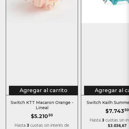
Agregar al carrito
Agregar al c
Switch KTT Macaron Orange -
Switch Kailh Summer
Lineal
$7.743
50
$5.210
50
Hasta
3
cuotas sin i
Hasta
3
cuotas sin interés
de
$3.036,67