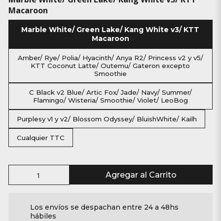
Macaroon
Marble White/ Green Lake/ Kang White v3/ KTT
Macaroon
Amber/ Rye/ Polia/ Hyacinth/ Anya R2/ Princess v2 y v5/
KTT Coconut Latte/ Outemu/ Gateron excepto
Smoothie
C Black v2 Blue/ Artic Fox/ Jade/ Navy/ Summer/
Flamingo/ Wisteria/ Smoothie/ Violet/ LeoBog
Purplesy v1 y v2/ Blossom Odyssey/ BluishWhite/ Kailh
Cualquier TTC
Agregar al Carrito
Los envíos se despachan entre 24 a 48hs
hábiles