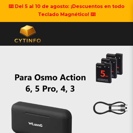
⌨️ Del 5 al 10 de agosto: ¡Descuentos en todo
Teclado Magnético! ⌨️