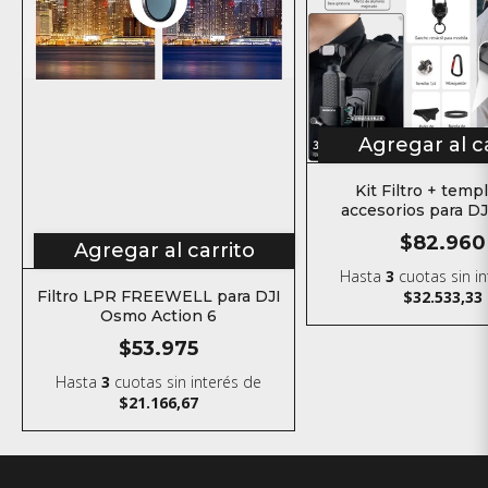
Agregar al c
Kit Filtro + temp
accesorios para D
Pocket 3
$82.960
Agregar al carrito
Hasta
3
cuotas sin i
Filtro LPR FREEWELL para DJI
$32.533,33
Osmo Action 6
$53.975
Hasta
3
cuotas sin interés
de
$21.166,67