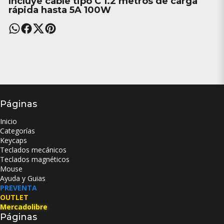
Incluye cable tipo C 1.2 metros de carga
rápida hasta 5A 100W
Páginas
Inicio
Categorías
Keycaps
Teclados mecánicos
Teclados magnéticos
Mouse
Ayuda y Guias
PREVENTA
OUTLET
Mercadolibre
Páginas