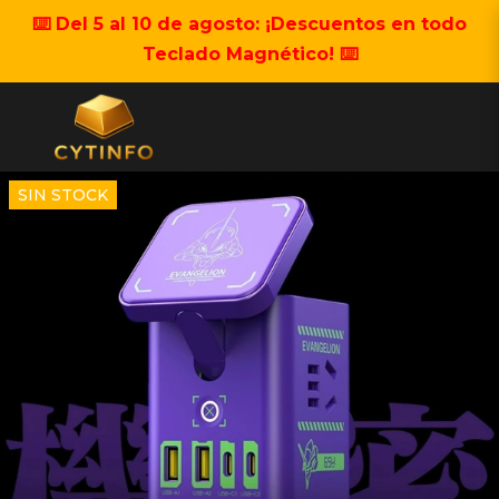
⌨️ Del 5 al 10 de agosto: ¡Descuentos en todo
Teclado Magnético! ⌨️
SIN STOCK