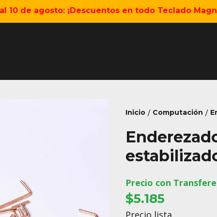
5 al 10 de agosto: ¡Descuentos en todo Teclado Magné
Inicio
Computación
E
/
/
Enderezado
estabilizad
Precio con Transfere
$5.185
Precio lista