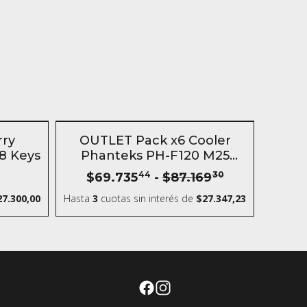
n
SIN STOCK
- 20 %
rry
OUTLET Pack x6 Cooler
8 Keys
Phanteks PH-F120 M25
120MM
$69.735
44
-
$87.169
30
27.300,00
Hasta
3
cuotas sin interés
de
$27.347,23