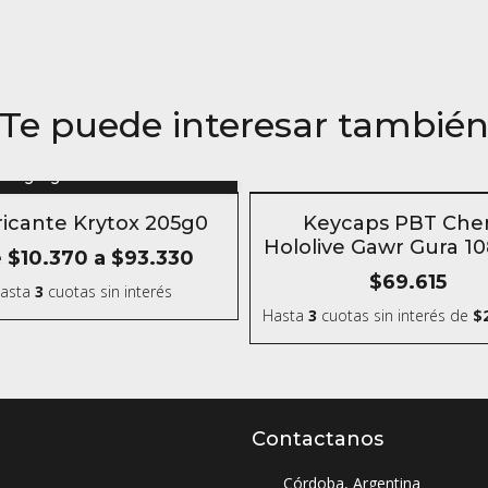
Te puede interesar tambié
Agregar al carrito
- 10 %
SIN STOCK
icante Krytox 205g0
Keycaps PBT Che
Hololive Gawr Gura 10
e
$10.370
a
$93.330
$69.615
asta
3
cuotas sin interés
Hasta
3
cuotas sin interés
de
$
Contactanos
Córdoba, Argentina