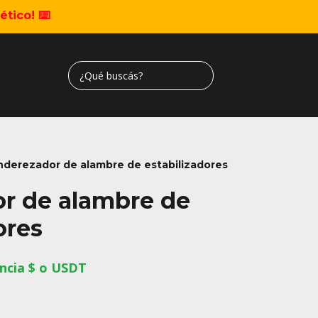
tico! ⌨️
nderezador de alambre de estabilizadores
r de alambre de
ores
ncia $ o USDT