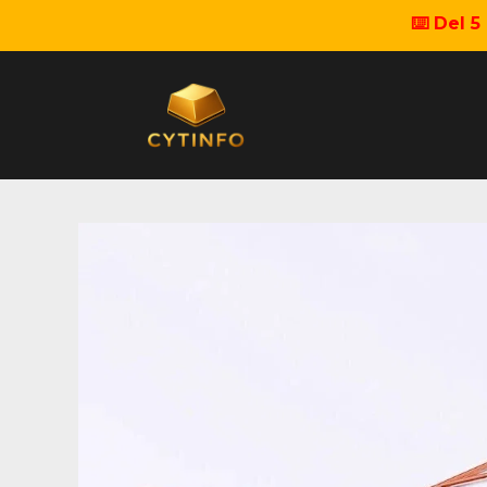
⌨️ Del 