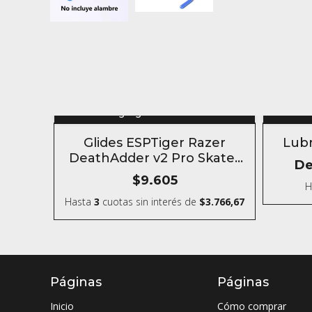
Agregar al carrito
Glides ESPTiger Razer
Lubr
DeathAdder v2 Pro Skates
D
Teflón para mouse
$9.605
H
Hasta
3
cuotas sin interés
de
$3.766,67
Páginas
Páginas
Inicio
Cómo comprar