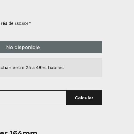
erés
de
43
$80.604
No disponible
chan entre 24 a 48hs hábiles
Calcular
oler 164mm