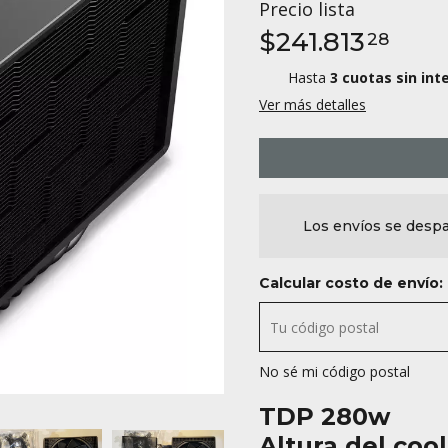
Precio lista
$241.813
28
Hasta
3 cuotas sin int
Ver más detalles
Los envíos se despa
Calcular costo de envío:
No sé mi código postal
TDP 280w
Altura del co