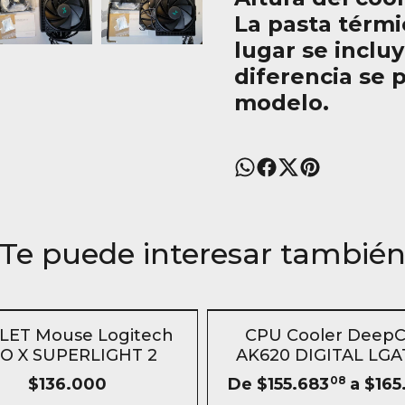
La pasta térmi
lugar se inclu
diferencia se 
modelo.
Te puede interesar tambié
TOCK
SIN STOCK
LET Mouse Logitech
CPU Cooler DeepC
O X SUPERLIGHT 2
AK620 DIGITAL LGA
AM5 Disipador
$136.000
De
$155.683
08
a
$165