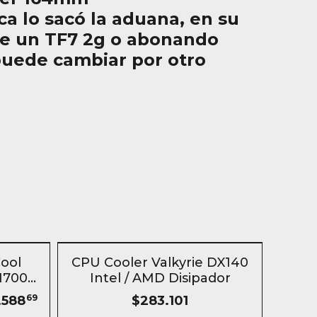
ca lo sacó la aduana, en su
ye un TF7 2g o abonando
puede cambiar por otro
n
SIN STOCK
ool
CPU Cooler Valkyrie DX140
1700
Intel / AMD Disipador
.588
69
$283.101