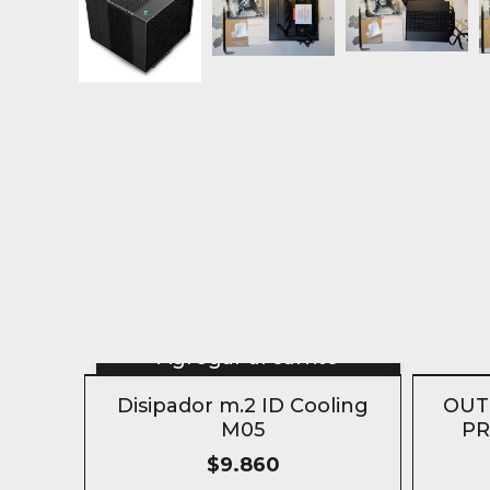
Agregar al carrito
SIN S
Disipador m.2 ID Cooling
OUT
M05
PR
$9.860