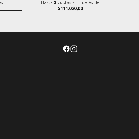
és
Hasta
3
cuotas sin interés
de
$111.020,00