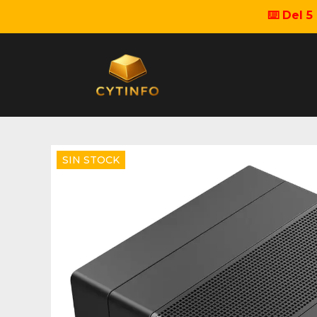
⌨️ Del 
SIN STOCK