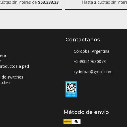
uotas sin interés
de
$53.333,33
Hasta
3
cuotas sin inter
Contactanos
Córdoba, Argentina
ecio
n
+5493517630078
productos a ped
cytinfoar@gmail.com
a de switches
itches
Método de envío