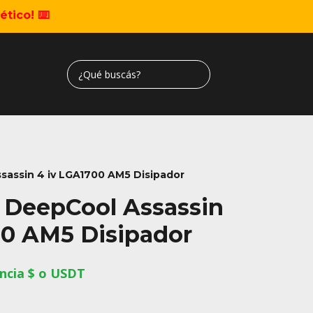
tico! ⌨️
sassin 4 iv LGA1700 AM5 Disipador
 DeepCool Assassin
00 AM5 Disipador
ncia $ o USDT