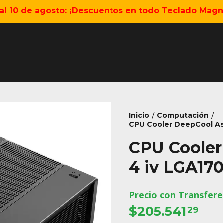
5 al 10 de agosto: ¡Descuentos en todo Teclado Magné
Inicio
Computación
/
/
CPU Cooler DeepCool As
CPU Cooler
4 iv LGA17
Precio con Transfere
$205.541
29