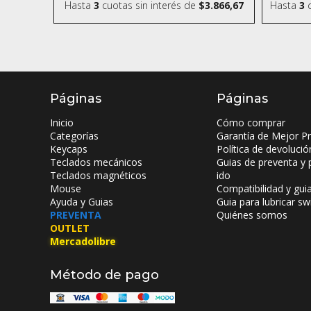
Hasta
3
cuotas sin interés
de
$3.866,67
Hasta
3
c
Páginas
Páginas
Inicio
Cómo comprar
Categorías
Garantía de Mejor Pr
Keycaps
Política de devolució
Teclados mecánicos
Guias de preventa y 
Teclados magnéticos
ido
Mouse
Compatibilidad y gui
Ayuda y Guias
Guia para lubricar sw
PREVENTA
Quiénes somos
OUTLET
Mercadolibre
Método de pago