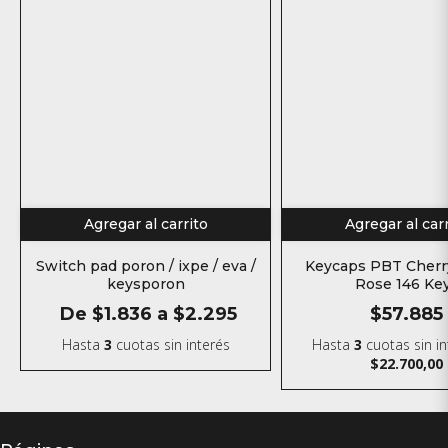
Agregar al carrito
Agregar al car
Switch pad poron / ixpe / eva /
Keycaps PBT Cherr
keysporon
Rose 146 Ke
De
$1.836
a
$2.295
$57.885
Hasta
3
cuotas sin interés
Hasta
3
cuotas sin i
$22.700,00