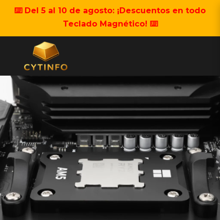
⌨️ Del 5 al 10 de agosto: ¡Descuentos en todo
Teclado Magnético! ⌨️