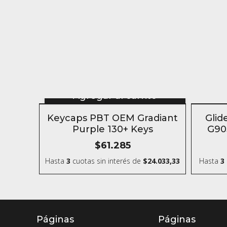
Agregar al carrito
SIN S
Keycaps PBT OEM Gradiant
Glid
Purple 130+ Keys
G903
$61.285
Hasta
3
cuotas sin interés
de
$24.033,33
Hasta
3
Páginas
Páginas