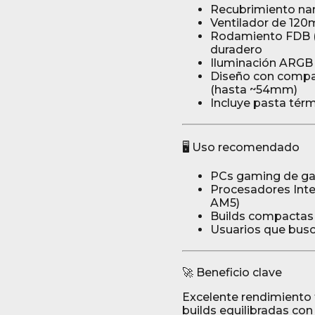
Recubrimiento nan
Ventilador de 120
Rodamiento FDB (F
duradero
Iluminación ARGB 
Diseño con compa
(hasta ~54mm)
Incluye pasta tér
🖥️ Uso recomendado
PCs gaming de ga
Procesadores Intel
AM5)
Builds compactas 
Usuarios que busca
🚀 Beneficio clave
Excelente rendimiento 
builds equilibradas con