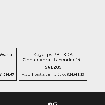
n
SIN STOCK
Wario
Keycaps PBT XDA
Cinnamonroll Lavender 149
Keys
$61.285
21.066,67
Hasta
3
cuotas sin interés
de
$24.033,33