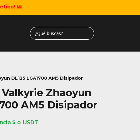
tico! ⌨️
aoyun DL125 LGA1700 AM5 Disipador
 Valkyrie Zhaoyun
700 AM5 Disipador
ncia $ o USDT