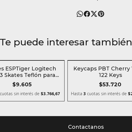
Te puede interesar tambié
TOCK
SIN STOCK
es ESPTiger Logitech
Keycaps PBT Cherry 
 Skates Teflón para
122 Keys
mouse
$9.605
$53.720
cuotas sin interés
de
$3.766,67
Hasta
3
cuotas sin interés
de
$
Contactanos