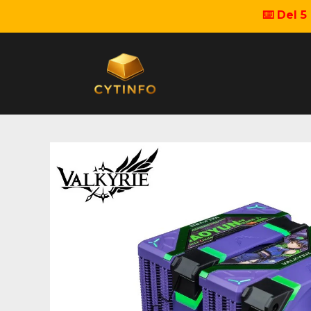
⌨️ Del 