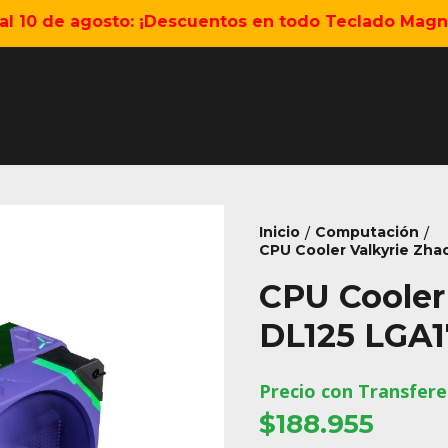
5 al 10 de agosto: ¡Descuentos en todo Teclado Magné
Inicio
Computación
/
/
CPU Cooler Valkyrie Zh
CPU Cooler
DL125 LGA1
Precio con Transfere
$188.955