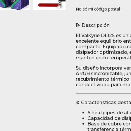
No sé mi código postal
📝 Descripción
El Valkyrie DL125 es un
excelente equilibrio e
compacto. Equipado co
disipador optimizado,
manteniendo temperatu
Su diseño incorpora ven
ARGB sincronizable, j
recubrimiento térmico 
conductividad para maxi
⚙️ Características des
6 heatpipes de al
Capacidad de dis
Base de cobre con
transferencia térm