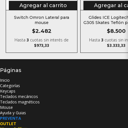
Agregar al carrito
Agregar al c
Switch Omron Lateral para
Glides ICE Logitec
mouse
G305 Skates Teflón 
$2.482
$8.500
Hasta
3
cuotas sin interés
de
Hasta
3
cuotas sin i
$973,33
$3.333,33
Páginas
Inicio
Categorías
Keycaps
Teclados mecánicos
Teclados magnéticos
Mouse
Ayuda y Guias
PREVENTA
OUTLET