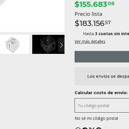
$155.683
08
Precio lista
$183.156
57
Hasta
3 cuotas sin int
Ver más detalles
Los envíos se despa
Calcular costo de envío:
No sé mi código postal