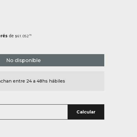
erés
de
19
$61.052
No disponible
chan entre 24 a 48hs hábiles
Calcular