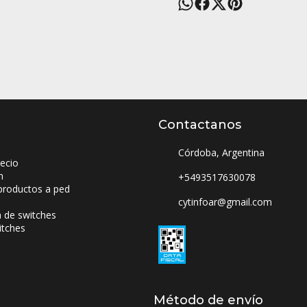
Contactanos
Córdoba, Argentina
ecio
n
+5493517630078
productos a ped
cytinfoar@gmail.com
a de switches
itches
Método de envío