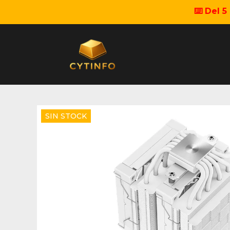
⌨️ Del 
SIN STOCK