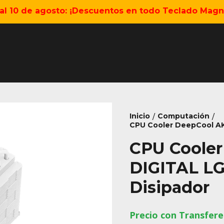
5 al 10 de agosto: ¡Descuentos en todo Teclado Magné
Inicio
Computación
/
/
CPU Cooler DeepCool AK
CPU Coole
DIGITAL L
Disipador
Precio con Transfere