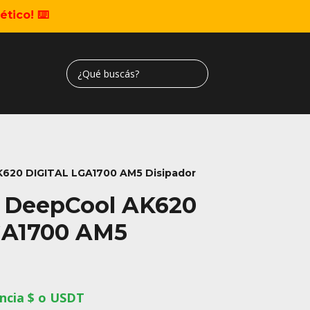
tico! ⌨️
620 DIGITAL LGA1700 AM5 Disipador
r DeepCool AK620
GA1700 AM5
ncia $ o USDT