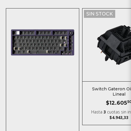
SIN STOCK
Switch Gateron Oil
Lineal
$12.605
5
Hasta
3
cuotas sin i
$4.943,33