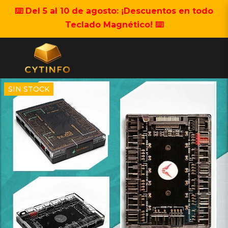
⌨️ Del 5 al 10 de agosto: ¡Descuentos en todo
Teclado Magnético! ⌨️
SIN STOCK