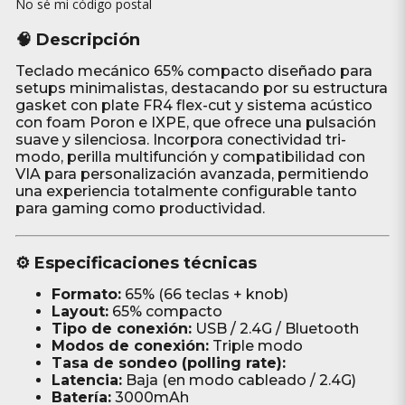
No sé mi código postal
🧠 Descripción
Teclado mecánico 65% compacto diseñado para
setups minimalistas, destacando por su estructura
gasket con plate FR4 flex-cut y sistema acústico
con foam Poron e IXPE, que ofrece una pulsación
suave y silenciosa. Incorpora conectividad tri-
modo, perilla multifunción y compatibilidad con
VIA para personalización avanzada, permitiendo
una experiencia totalmente configurable tanto
para gaming como productividad.
⚙️ Especificaciones técnicas
Formato:
65% (66 teclas + knob)
Layout:
65% compacto
Tipo de conexión:
USB / 2.4G / Bluetooth
Modos de conexión:
Triple modo
Tasa de sondeo (polling rate):
Latencia:
Baja (en modo cableado / 2.4G)
Batería:
3000mAh