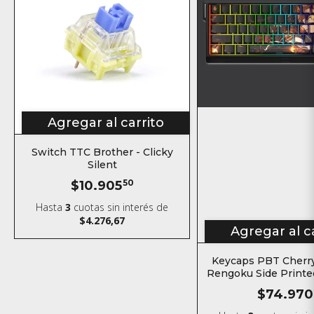
Agregar al carrito
Switch TTC Brother - Clicky
Silent
$10.905
50
Hasta
3
cuotas sin interés
de
$4.276,67
Agregar al c
Keycaps PBT Cherry
Rengoku Side Printe
Kimetsu no ya
$74.970