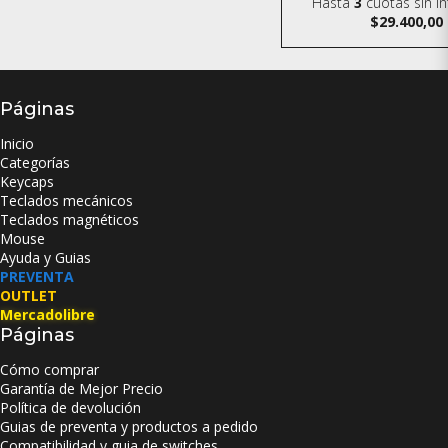
Hasta
3
cuotas sin i
$29.400,00
Páginas
Inicio
Categorías
Keycaps
Teclados mecánicos
Teclados magnéticos
Mouse
Ayuda y Guias
PREVENTA
OUTLET
Mercadolibre
Páginas
Cómo comprar
Garantía de Mejor Precio
Política de devolución
Guias de preventa y productos a pedido
Compatibilidad y guia de switches