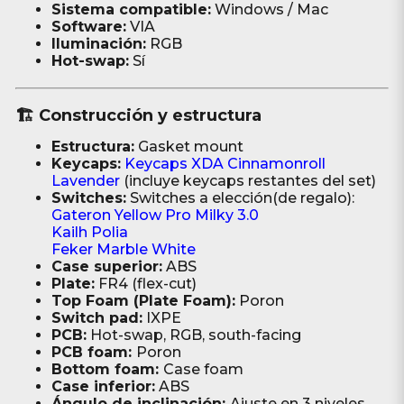
Sistema compatible:
Windows / Mac
Software:
VIA
Iluminación:
RGB
Hot-swap:
Sí
🏗️ Construcción y estructura
Estructura:
Gasket mount
Keycaps:
Keycaps XDA Cinnamonroll
Lavender
(incluye keycaps restantes del set)
Switches:
Switches a elección(de regalo):
Gateron Yellow Pro Milky 3.0
Kailh Polia
Feker Marble White
Case superior:
ABS
Plate:
FR4 (flex-cut)
Top Foam (Plate Foam):
Poron
Switch pad:
IXPE
PCB:
Hot-swap, RGB, south-facing
PCB foam:
Poron
Bottom foam:
Case foam
Case inferior:
ABS
Ángulo de inclinación:
Ajuste en 3 niveles