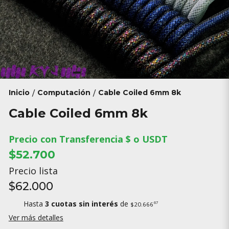
Inicio
Computación
Cable Coiled 6mm 8k
/
/
Cable Coiled 6mm 8k
Precio con Transferencia $ o USDT
$52.700
Precio lista
$62.000
Hasta
3 cuotas sin interés
de
67
$20.666
Ver más detalles