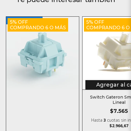
5% OFF
5% OFF
COMPRANDO 6 O MÁS
COMPRANDO 6 O
Agregar al c
Switch Gateron Sm
Lineal
$7.565
Hasta
3
cuotas sin i
$2.966,67