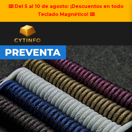
⌨️ Del 5 al 10 de agosto: ¡Descuentos en todo
Teclado Magnético! ⌨️