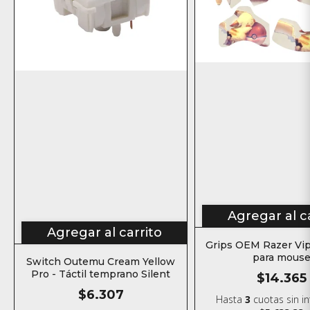
Agregar al c
Agregar al carrito
Grips OEM Razer Vip
para mous
Switch Outemu Cream Yellow
Pro - Táctil temprano Silent
$14.365
$6.307
Hasta
3
cuotas sin i