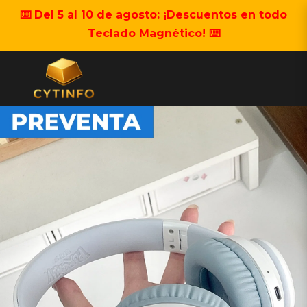
⌨️ Del 5 al 10 de agosto: ¡Descuentos en todo
Teclado Magnético! ⌨️