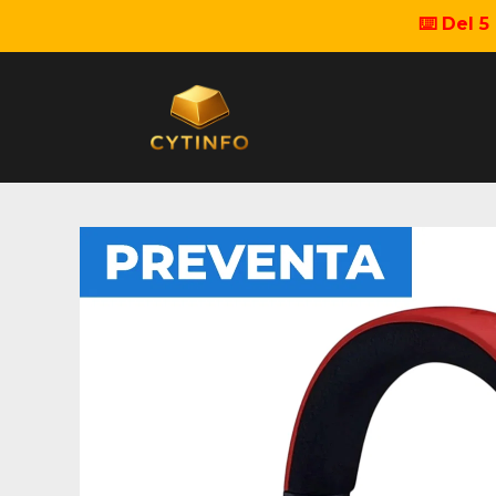
⌨️ Del 