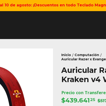
5 al 10 de agosto: ¡Descuentos en todo Teclado Magné
Inicio
Computación
/
/
Auricular Razer x Evang
Auricular R
Kraken v4 
Precio con Transfere
$439.641
25
$51