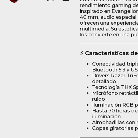
rendimiento gaming de 
inspirado en Evangelio
40 mm, audio espacial 
ofrecen una experienci
multimedia. Su estética
los convierte en una pi
⚡ Características d
Conectividad trip
Bluetooth 5.3 y U
Drivers Razer Tri
detallado
Tecnología THX Sp
Micrófono retrácti
ruido
Iluminación RGB p
Hasta 70 horas de 
iluminación
Almohadillas con
Copas giratorias