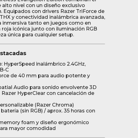
alto nivel con un diseño exclusivo
n. Equipados con drivers Razer TriForce de
THX y conectividad inalámbrica avanzada,
a inmersiva tanto en juegos como en
 roja icónica junto con iluminación RGB
eza única para cualquier setup.
estacadas
le: HyperSpeed inalámbrico 2.4GHz,
SB-C
Force de 40 mm para audio potente y
atial Audio para sonido envolvente 3D
l Razer HyperClear con cancelación de
ersonalizable (Razer Chroma)
batería (sin RGB) / aprox. 35 horas con
 memory foam y diseño ergonómico
 para mayor comodidad