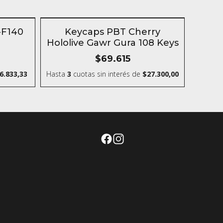
SIN STOCK
-F140
Keycaps PBT Cherry
Hololive Gawr Gura 108 Keys
$69.615
6.833,33
Hasta
3
cuotas sin interés
de
$27.300,00