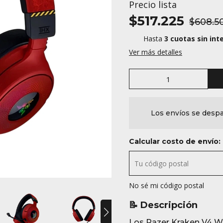
Precio lista
$517.225
$608.5
Hasta
3 cuotas sin int
Ver más detalles
Los envíos se despa
Calcular costo de envío:
No sé mi código postal
📝 Descripción
Los Razer Kraken V4 Wi