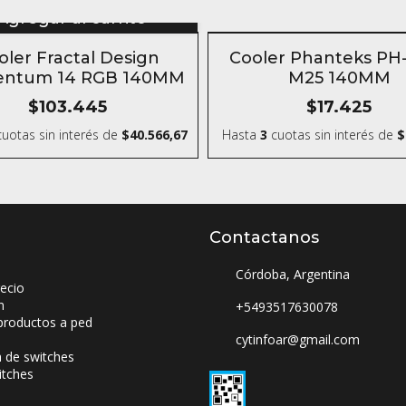
Agregar al carrito
SIN STOCK
oler Fractal Design
Cooler Phanteks PH
ntum 14 RGB 140MM
M25 140MM
$103.445
$17.425
uotas sin interés
de
$40.566,67
Hasta
3
cuotas sin interés
de
$
Contactanos
Córdoba, Argentina
ecio
n
+5493517630078
productos a ped
cytinfoar@gmail.com
a de switches
itches