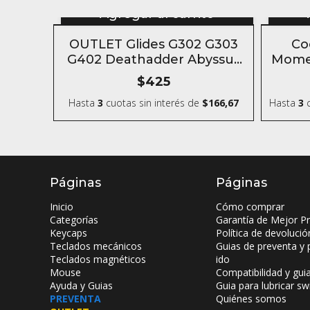
Agregar al carrito
OUTLET Glides G302 G303
Co
G402 Deathadder Abyssus
Mome
2014 Teflón para mouse
$425
Hasta
3
cuotas sin interés
de
$166,67
Hasta
3
c
Páginas
Páginas
Inicio
Cómo comprar
Categorías
Garantía de Mejor Pr
Keycaps
Política de devolució
Teclados mecánicos
Guias de preventa y 
Teclados magnéticos
ido
Mouse
Compatibilidad y gui
Ayuda y Guias
Guia para lubricar sw
PREVENTA
Quiénes somos