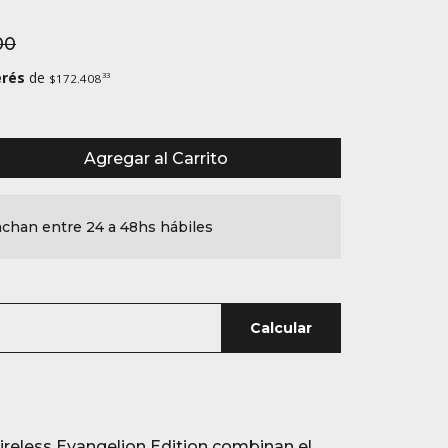
00
erés
de
33
$172.408
Agregar al Carrito
chan entre 24 a 48hs hábiles
Calcular
reless Evangelion Edition combinan el