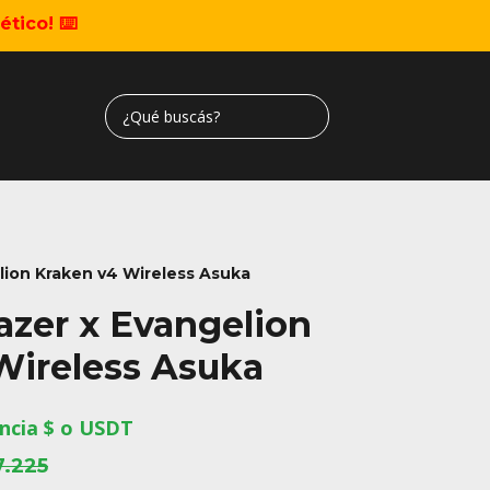
tico! ⌨️
elion Kraken v4 Wireless Asuka
azer x Evangelion
Wireless Asuka
ncia $ o USDT
7.225