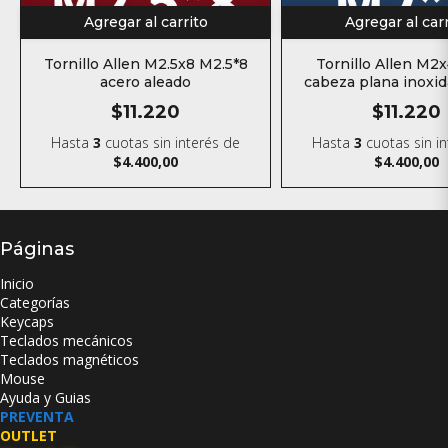
Agregar al carrito
Agregar al car
Tornillo Allen M2.5x8 M2.5*8
Tornillo Allen M2
acero aleado
cabeza plana inoxi
$11.220
$11.220
Hasta
3
cuotas sin interés
de
Hasta
3
cuotas sin i
$4.400,00
$4.400,00
Páginas
Inicio
Categorías
Keycaps
Teclados mecánicos
Teclados magnéticos
Mouse
Ayuda y Guias
PREVENTA
OUTLET