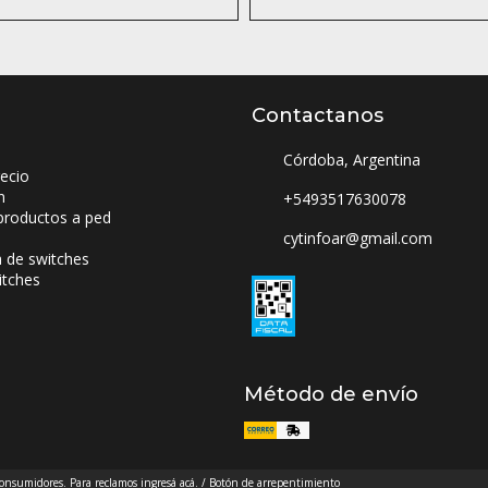
Contactanos
Córdoba, Argentina
ecio
n
+5493517630078
productos a ped
cytinfoar@gmail.com
a de switches
itches
Método de envío
 consumidores. Para reclamos
ingresá acá.
/
Botón de arrepentimiento