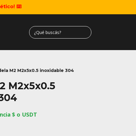
tico! ⌨️
ela M2 M2x5x0.5 inoxidable 304
2 M2x5x0.5
 304
ncia $ o USDT