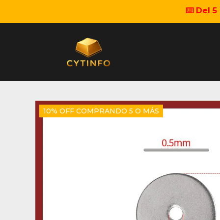
⌨️ Del 
10% OFF COMPRANDO 5 O MÁS