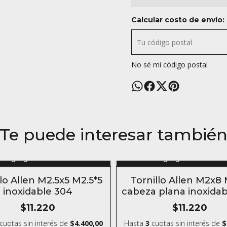
Calcular costo de envío:
No sé mi código postal
Te puede interesar tambié
Agregar al carrito
Agregar al carrito
FF
10% OFF
llo Allen M2.5x5 M2.5*5
Tornillo Allen M2x8
ANDO 5 O MÁS
COMPRANDO 5 O MÁS
inoxidable 304
cabeza plana inoxida
$11.220
$11.220
cuotas sin interés
de
$4.400,00
Hasta
3
cuotas sin interés
de
$