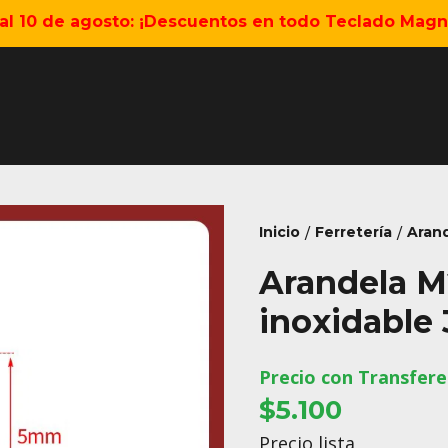
5 al 10 de agosto: ¡Descuentos en todo Teclado Magné
Inicio
Ferretería
Arand
/
/
Arandela M
inoxidable
Precio con Transfere
$5.100
Precio lista