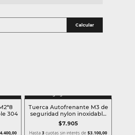
Calcular
n
Agregar al carrito
10% OFF
 M2*8
Tuerca Autofrenante M3 de
COMPRANDO 5 O MÁS
ble 304
seguridad nylon inoxidable
304
$7.905
4.400,00
Hasta
3
cuotas sin interés
de
$3.100,00