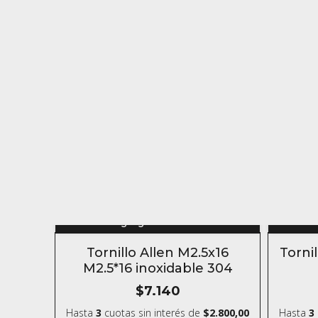
Agregar al carrito
10% OFF
10% O
Tornillo Allen M2.5x16
Torni
COMPRANDO 5 O MÁS
COMPR
M2.5*16 inoxidable 304
$7.140
Hasta
3
cuotas sin interés
de
$2.800,00
Hasta
3