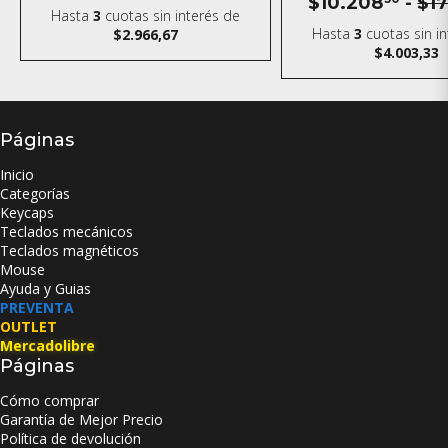
$10.208
-
$1
Hasta
3
cuotas sin interés
de
Hasta
3
cuotas sin i
$2.966,67
$4.003,33
Páginas
Inicio
Categorías
Keycaps
Teclados mecánicos
Teclados magnéticos
Mouse
Ayuda y Guias
PREVENTA
OUTLET
Mercadolibre
Páginas
Cómo comprar
Garantía de Mejor Precio
Política de devolución