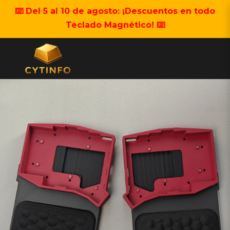
⌨️ Del 5 al 10 de agosto: ¡Descuentos en todo
Teclado Magnético! ⌨️